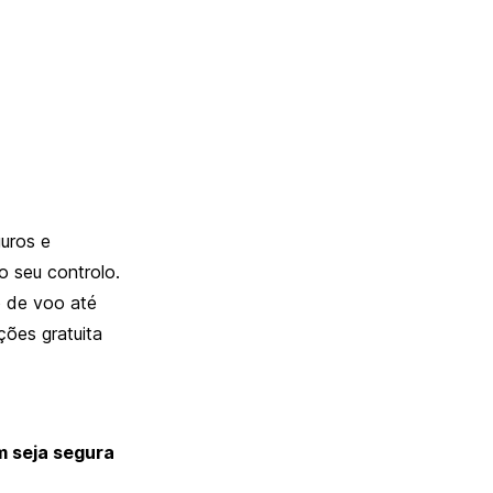
uros e
o seu controlo.
o de voo até
ões gratuita
m seja segura