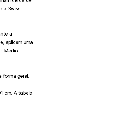
e a Swiss
ante a
ce
, aplicam uma
do Médio
 forma geral.
91 cm. A tabela