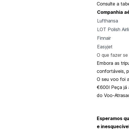
Consulte a tab
Companhia a
Lufthansa
LOT Polish Airl
Finnair
Easyjet
O que fazer se
Embora as trip
confortáveis, 
O seu
voo foi 
€600! Peça já 
do Voo-Atrasad
Esperamos que
e inesquecível