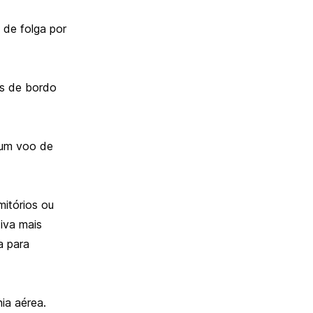
 de folga por
es de bordo
 um voo de
mitórios ou
iva mais
a para
ia aérea.