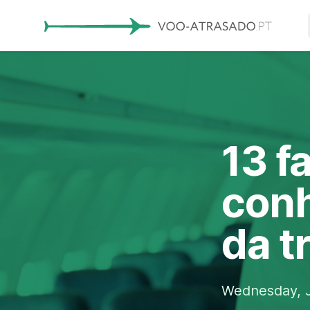
13 f
conh
da t
Wednesday, J