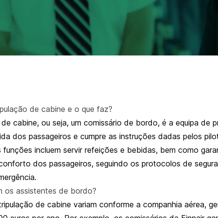
ipulação de cabine e o que faz?
de cabine, ou seja, um comissário de bordo, é a equipa de pr
ida dos passageiros e cumpre as instruções dadas pelos pilo
s funções incluem servir refeições e bebidas, bem como garan
conforto dos passageiros, seguindo os protocolos de segur
mergência.
 os assistentes de bordo?
 tripulação de cabine variam conforme a
companhia aérea
, g
0 euros por ano. Por exemplo, os comissários da Finnair g