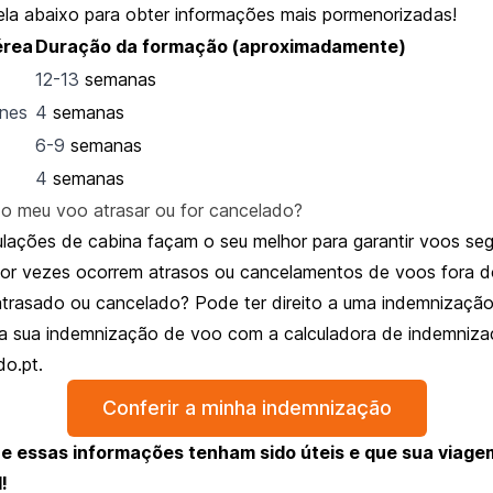
ela abaixo para obter informações mais pormenorizadas!
érea
Duração da formação (aproximadamente)
12-13
semanas
ines
4
semanas
6-9
semanas
4
semanas
 o meu voo atrasar ou for cancelado?
ulações de cabina façam o seu melhor para garantir voos seg
por vezes ocorrem atrasos ou cancelamentos de voos fora d
atrasado
ou cancelado? Pode ter direito a uma indemnizaçã
a sua indemnização de voo com a calculadora de indemnizaç
o.pt.
Conferir a minha indemnização
 essas informações tenham sido úteis e que sua viage
!