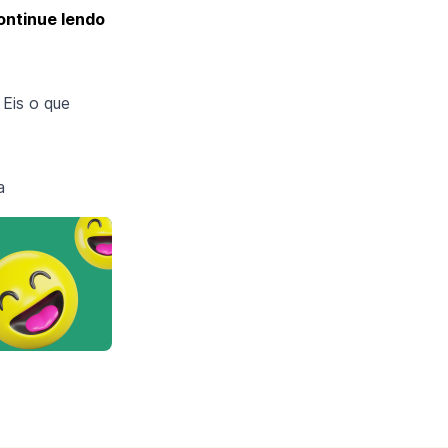
ontinue lendo
Eis o que
a