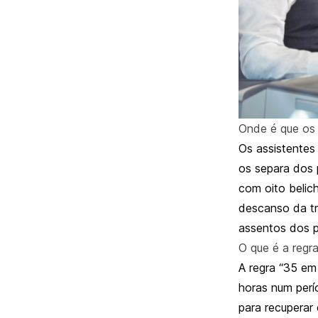
Onde é que os
Os assistente
os separa dos
com oito belic
descanso da tr
assentos dos p
O que é a regr
A regra “35 em
horas num perí
para recuperar