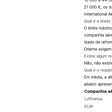
21 000 €, os d
International A
Qual é a idade
O limite máxim
companhia aére
idade de refor
Oriente exigem
Existe algum r
Não, não existe
Qual é o requis
Em média, a al
abaixo apresen
Companhia a
Lufthansa
KLM