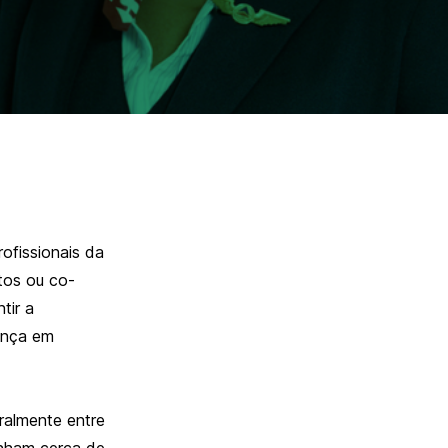
ofissionais da
tos ou co-
tir a
ança em
eralmente entre
anham cerca de