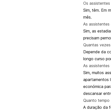
Os assistentes
Sim, têm. Em m
mês.
As assistentes 
Sim, as estadi
precisam perno
Quantas vezes 
Depende da co
longo curso por
As assistentes
Sim, muitos as
apartamentos l
económica para
descansar entr
Quanto tempo d
A duração da f