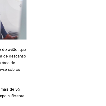
 do avião, que
ea de descanso
a área de
a-se sob os
 mais de 35
mpo suficiente