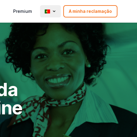
Premium
A minha reclamação
ida
ine