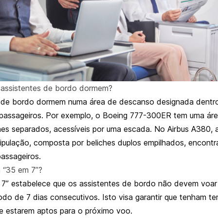
 assistentes de bordo dormem?
s de bordo dormem numa área de descanso designada dentro
 passageiros. Por exemplo, o Boeing 777-300ER tem uma ár
hes separados, acessíveis por uma escada. No Airbus A380, 
ipulação, composta por beliches duplos empilhados, encontr
assageiros.
a “35 em 7”?
 7” estabelece que os assistentes de bordo não devem voar
odo de 7 dias consecutivos. Isto visa garantir que tenham te
 e estarem aptos para o próximo voo.