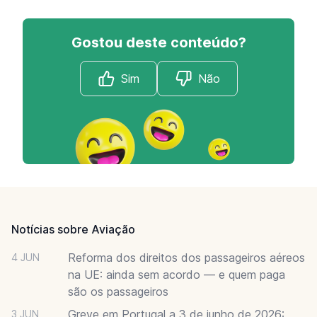
Gostou deste conteúdo?
Sim
Não
Footer
Notícias sobre Aviação
Reforma dos direitos dos passageiros aéreos
4 JUN
na UE: ainda sem acordo — e quem paga
são os passageiros
Greve em Portugal a 3 de junho de 2026:
3 JUN