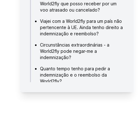
World2fly que posso receber por um
voo atrasado ou cancelado?
Viajei com a World2fly para um país não
pertencente à UE. Ainda tenho direito a
indemnização e reembolso?
Circunstâncias extraordinárias - a
World2fly pode negar-me a
indemnização?
Quanto tempo tenho para pedir a
indemnização e o reembolso da
World2fly?
Quanto tempo demora a obter um
reembolso e uma indemnização da
World2fly?
Como pedir uma indemnização e um
reembolso à World2fly?
Verificar a situação do seu voo da
World2fly