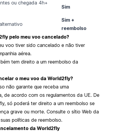
antes ou chegada 4h+
Sim
Sim +
lternativo
reembolso
fly pelo meu voo cancelado?
u voo tiver sido cancelado e não tiver
mpanhia aérea.
ambém tem direito a um reembolso da
ncelar o meu voo da World2fly?
isso não garante que receba uma
a, de acordo com os regulamentos da UE. De
y, só poderá ter direito a um reembolso se
nça grave ou morte. Consulte o sítio Web da
suas políticas de reembolso.
cancelamento da World2fly