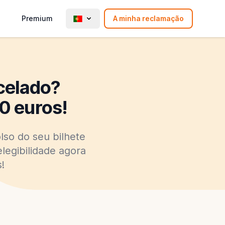
Premium
A minha reclamação
celado?
0 euros!
lso do seu bilhete
legibilidade agora
!