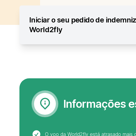
Iniciar o seu pedido de indemni
World2fly
Informações e
O voo da World2fly está atrasado mais