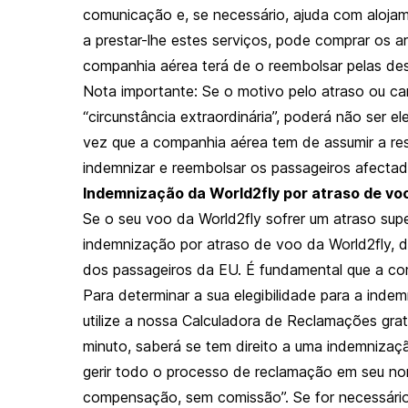
comunicação e, se necessário, ajuda com alojam
a prestar-lhe estes serviços, pode comprar os ar
companhia aérea terá de o reembolsar pelas de
Nota importante: Se o motivo pelo atraso ou c
“circunstância extraordinária”, poderá não ser 
vez que a companhia aérea tem de assumir a re
indemnizar e reembolsar os passageiros afectad
Indemnização da World2fly por atraso de vo
Se o seu voo da World2fly sofrer um atraso super
indemnização por atraso de voo da World2fly, 
dos passageiros da EU. É fundamental que a com
Para determinar a sua elegibilidade para a inde
utilize a nossa Calculadora de Reclamações gr
minuto, saberá se tem direito a uma indemnizaç
gerir todo o processo de reclamação em seu n
compensação, sem comissão”. Se for necessári