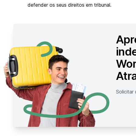
defender os seus direitos em tribunal.
Apr
ind
Wor
Atr
Solicita