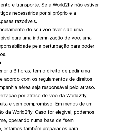
ento e transporte. Se a World2fly não estiver
tigos necessários por si próprio e a
spesas razoáveis.
ancelamento do seu voo tiver sido uma
elegível para uma indemnização de voo, uma
sponsabilidade pela perturbação para poder
os.
o
ior a 3 horas, tem o direito de pedir uma
de acordo com os regulamentos de direitos
panhia aérea seja responsável pelo atraso.
mnização por atraso de voo da World2fly,
atuita e sem compromisso. Em menos de um
ão da World2fly. Caso for elegível, podemos
ome, operando numa base de “sem
o, estamos também preparados para