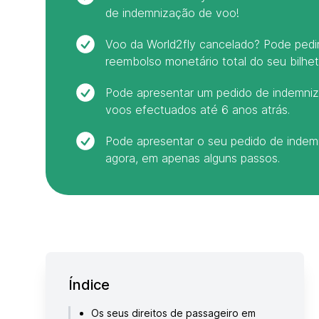
de indemnização de voo!
Voo da World2fly cancelado? Pode ped
reembolso monetário total do seu bilhet
Pode apresentar um pedido de indemniz
voos efectuados até 6 anos atrás.
Pode apresentar o seu pedido de inde
agora, em apenas alguns passos.
Índice
Os seus direitos de passageiro em