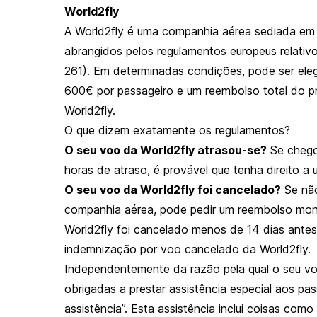
World2fly
A World2fly é uma companhia aérea sediada em
abrangidos pelos regulamentos europeus relativ
261). Em determinadas condições, pode ser eleg
600€ por passageiro e um reembolso total do p
World2fly.
O que dizem exatamente os regulamentos?
O seu voo da World2fly atrasou-se?
Se chego
horas de atraso, é provável que tenha direito 
O seu voo da World2fly foi cancelado?
Se não
companhia aérea, pode pedir um reembolso monet
World2fly foi cancelado menos de 14 dias antes
indemnização por voo cancelado da World2fly.
Independentemente da razão pela qual o seu vo
obrigadas a prestar assistência especial aos pa
assistência”. Esta assistência inclui coisas com