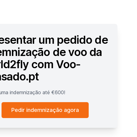
esentar um pedido de
emnização de voo da
ld2fly com Voo-
asado.pt
r uma indemnização até €600!
Pedir indemnização agora