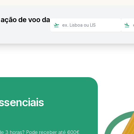
zação de voo da
ssenciais
 de 3 horas? Pode receber até 600€