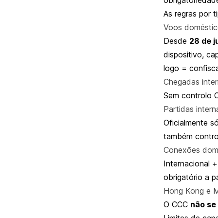
As regras por 
Voos doméstic
Desde
28 de 
dispositivo, c
logo = confisc
Chegadas inter
Sem controlo C
Partidas intern
Oficialmente s
também control
Conexões dom
Internacional 
obrigatório a p
Hong Kong e 
O CCC
não se 
Limites de cap