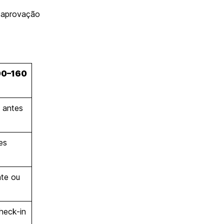
 aprovação
00–160
h antes
es
nte ou
heck-in