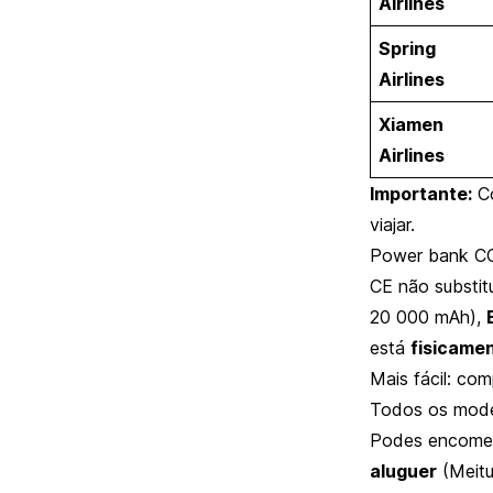
Airlines
Spring
Airlines
Xiamen
Airlines
Importante:
Co
viajar.
Power bank CC
CE não substit
20 000 mAh),
está
fisicame
Mais fácil: com
Todos os mode
Podes encome
aluguer
(Meitu