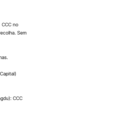
go CCC no
recolha. Sem
mas.
Capital)
ngdu): CCC