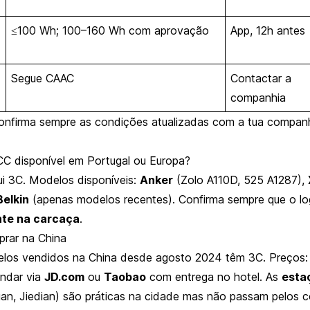
≤100 Wh; 100–160 Wh com aprovação
App, 12h antes
Segue CAAC
Contactar a
companhia
nfirma sempre as condições atualizadas com a tua companh
C disponível em Portugal ou Europa?
ui 3C. Modelos disponíveis:
Anker
(Zolo A110D, 525 A1287),
Belkin
(apenas modelos recentes). Confirma sempre que o l
nte na carcaça
.
prar na China
los vendidos na China desde agosto 2024 têm 3C. Preços: 
ndar via
JD.com
ou
Taobao
com entrega no hotel. As
esta
an, Jiedian) são práticas na cidade mas não passam pelos c