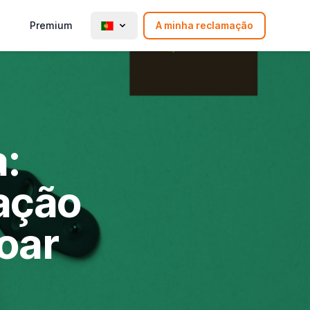
Premium
A minha reclamação
:
cação
oar