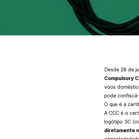
Desde 28 de j
Compulsory Ce
voos doméstico
pode confiscá
O que é a cert
A CCC é o cert
logótipo 3C (o
diretamente 
obrigatorieda