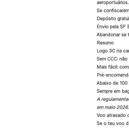
aeroportuários.
Se confiscare
Depósito gratu
Envio pela SF 
Abandonar se t
Resumo
Logo 3C na ca
Sem CCC: não l
Mais fácil: com
Pré-encomenda
Abaixo de 100
Sempre em ba
A regulamenta
em maio 2026.
Voo atrasado 
Se o teu voo d