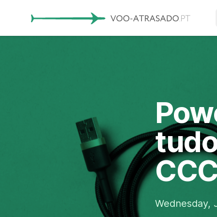
Powe
tudo
CCC 
Wednesday, J