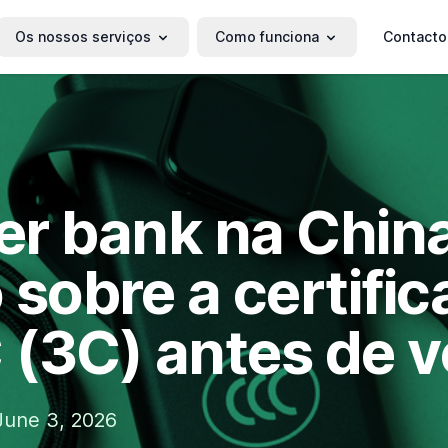
Os nossos serviços
Como funciona
Contacto
r bank na China
 sobre a certifi
(3C) antes de v
une 3, 2026