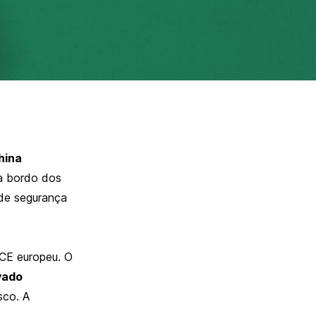
hina
 a bordo dos
 de segurança
 CE europeu. O
vado
sco. A