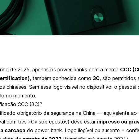
unho de 2025, apenas os power banks com a marca
CCC (C
rtification)
, também conhecida como
3C
, são permitidos
s chineses. Sem esse logo visível no dispositivo, o pessoal
-lo no momento.
ificação CCC (3C)?
ificado obrigatório de segurança na China — equivalente ao
val com três «C» sobrepostos) deve estar
impresso ou gra
na carcaça
do power bank. Logo ilegível ou ausente = confi
de data de
agosto de 2023
(transição até agosto 2024).