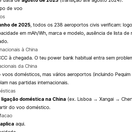
tipo de voo
os
junho de 2025
, todos os 238 aeroportos civis verificam: lo
apacidade em mAh/Wh, marca e modelo, ausência de lista de 
ado.
nacionais à China
CC à chegada. O teu power bank habitual entra sem proble
acionais da China
ó voos domésticos, mas vários aeroportos (incluindo Pequim 
am nas partidas internacionais.
ésticas
+
ligação doméstica na China
(ex. Lisboa → Xangai → Che
artir do voo doméstico.
Macao
aplica
aqui.
acidade