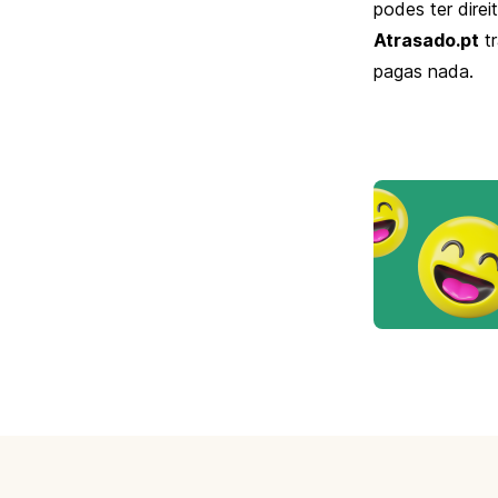
podes ter dire
Atrasado.pt
tr
pagas nada.
Footer