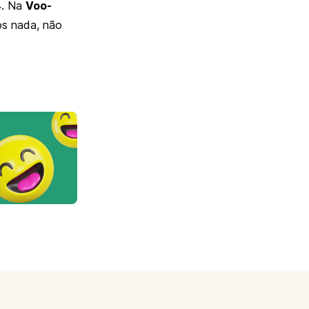
4
. Na
Voo-
os nada, não