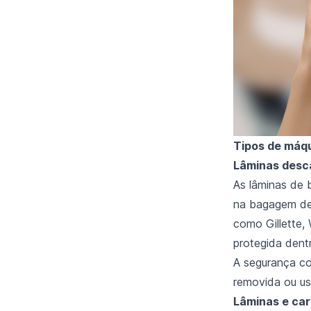
Tipos de máqu
Lâminas desca
As lâminas de 
na bagagem de
como Gillette,
protegida dentr
A segurança co
removida ou u
Lâminas e car