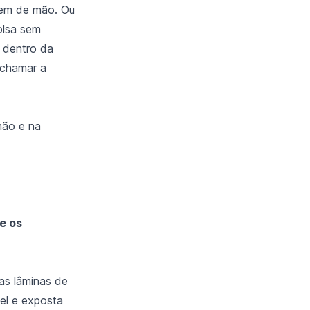
gem de mão. Ou
olsa sem
s dentro da
 chamar a
mão e na
e os
as lâminas de
el e exposta