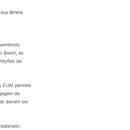
sua lâmina
ermitindo
 Brexit, as
trições de
s EUA) permite
agagem de
tas devem ser
nsiderado