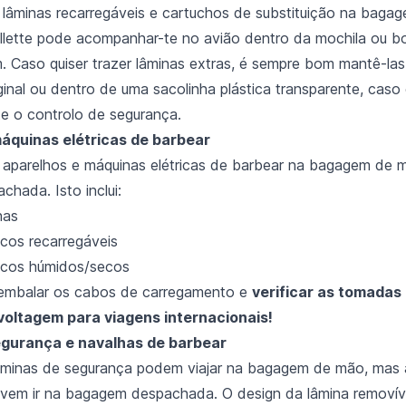
 lâminas recarregáveis e cartuchos de substituição na baga
 Gillette pode acompanhar-te no avião dentro da mochila ou b
. Caso quiser trazer lâminas extras, é sempre bom mantê-la
inal ou dentro de uma sacolinha plástica transparente, caso
e o controlo de segurança.
áquinas elétricas de barbear
 aparelhos e máquinas elétricas de barbear na bagagem de 
hada. Isto inclui:
has
icos recarregáveis
ricos húmidos/secos
embalar os cabos de carregamento e
verificar as tomadas 
 voltagem para viagens internacionais!
egurança e navalhas de barbear
âminas de segurança podem viajar na bagagem de mão, mas 
evem ir na bagagem despachada. O design da lâmina removív