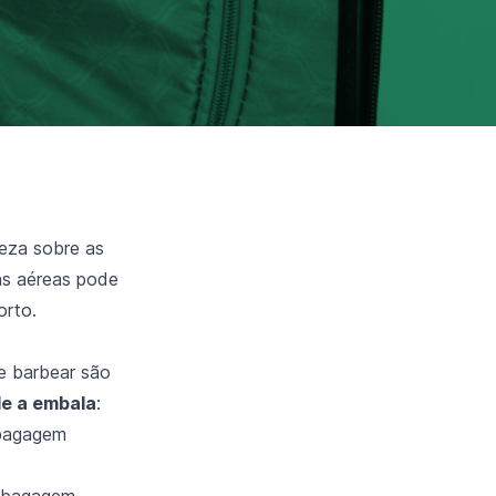
teza sobre as
ns aéreas pode
orto.
de barbear são
de a embala
:
 bagagem
 bagagem