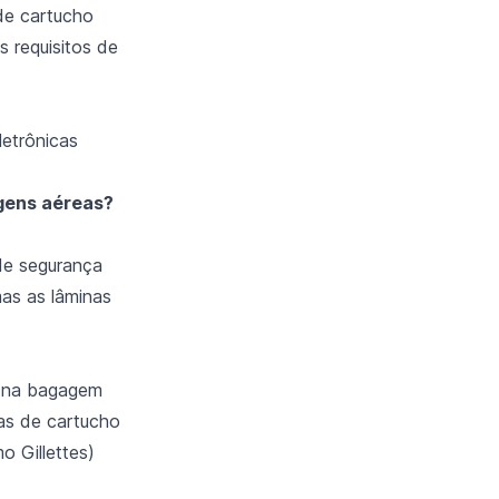
 de cartucho
 requisitos de
letrônicas
agens aéreas?
de segurança
as as lâminas
s na bagagem
as de cartucho
o Gillettes)