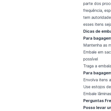
parte dos pro
frequência, es
tem autoridade
esses itens se
Dicas de emb
Para bagagem
Mantenha as má
Embale em sac
possível
Traga a embala
Para bagagem
Envolva itens 
Use estojos de
Embale lâminas 
Perguntas Fr
Posso levar u