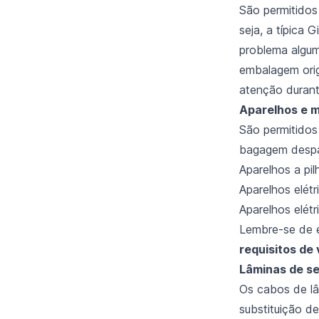
São permitidos
seja, a típica
problema algum
embalagem orig
atenção durant
Aparelhos e m
São permitidos
bagagem despac
Aparelhos a pil
Aparelhos elétr
Aparelhos elét
Lembre-se de 
requisitos de
Lâminas de s
Os cabos de l
substituição d