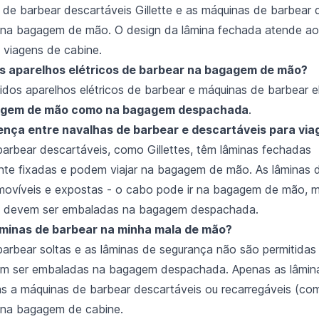
s de barbear descartáveis Gillette e as máquinas de barbear
 na bagagem de mão. O design da lâmina fechada atende aos
 viagens de cabine.
s aparelhos elétricos de barbear na bagagem de mão?
tidos aparelhos elétricos de barbear e máquinas de barbear e
agem de mão como na bagagem despachada
.
rença entre navalhas de barbear e descartáveis para vi
barbear descartáveis, como Gillettes, têm lâminas fechadas
te fixadas e podem viajar na bagagem de mão. As lâminas 
movíveis e expostas - o cabo pode ir na bagagem de mão, m
ão devem ser embaladas na bagagem despachada.
âminas de barbear na minha mala de mão?
barbear soltas e as lâminas de segurança não são permitida
m ser embaladas na bagagem despachada. Apenas as lâmin
s a máquinas de barbear descartáveis ou recarregáveis (com
 na bagagem de cabine.