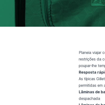
Planeia viajar
restrições da 
poupar-lhe tem
Resposta rápi
As típicas Gill
permitidas em
Lâminas de ba
despachada
Lâminas de ba