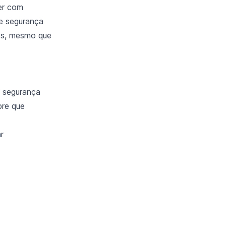
er com
de segurança
os, mesmo que
e segurança
pre que
r