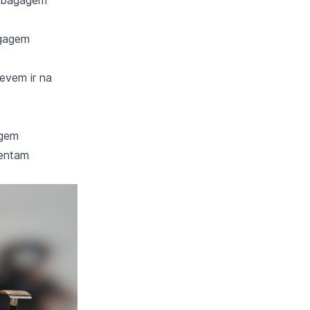
agagem
evem ir na
agem
rentam