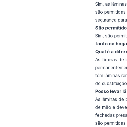
Sim, as lâmina
são permitidas
segurança para
São permitido
Sim, são permi
tanto na bag
Qual é a dife
As lâminas de 
permanentemen
têm lâminas re
de substituiç
Posso levar l
As lâminas de 
de mão e deve
fechadas presa
são permitidas