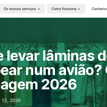
Os nossos serviços
Como funciona
Contacto
 levar lâminas 
ear num avião? 
viagem 2026
 13, 2026