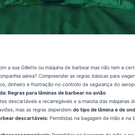
 com a sua Gillette ou máquina de barbear mas não tem a cer
companhia aérea? Compreender as regras básicas para viage
po, dinheiro e frustração no controlo de segurança do aerop
da: Regras para lâminas de barbear no avião
ettes descartáveis e recarregáveis e a maioria das máquinas 
 aviões, mas as regras dependem
do tipo de lâmina e de on
rbear descartáveis:
Permitidas na bagagem de mão e na
rbear recarregáveis:
Permitidas na bagagem de mão e na