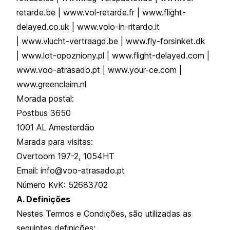
retarde.be | www.vol-retarde.fr | www.flight-
delayed.co.uk | www.volo-in-ritardo.it
| www.vlucht-vertraagd.be | www.fly-forsinket.dk
| www.lot-opozniony.pl | www.flight-delayed.com |
www.voo-atrasado.pt
| www.your-ce.com
|
www.greenclaim.nl
Morada postal:
Postbus 3650
1001 AL Amesterdão
Marada para visitas:
Overtoom 197-2, 1054HT
Email:
info@v
oo-atrasado.pt
Número KvK: 52683702
A. Definições
Nestes Termos e Condições, são utilizadas as
seguintes definições: