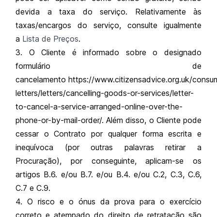
devida a taxa do serviço. Relativamente às
taxas/encargos do serviço, consulte igualmente
a
Lista de Preços
.
3. O Cliente é informado sobre o designado
formulário de
cancelamento
https://www.citizensadvice.org.uk/consu
letters/letters/cancelling-goods-or-services/letter-
to-cancel-a-service-arranged-online-over-the-
phone-or-by-mail-order/
. Além disso, o Cliente pode
cessar o Contrato por qualquer forma escrita e
inequívoca (por outras palavras retirar a
Procuração), por conseguinte, aplicam-se os
artigos B.6. e/ou B.7. e/ou B.4. e/ou C.2, C.3, C.6,
C.7 e C.9.
4. O risco e o ónus da prova para o exercício
correto e atempado do direito de retratação são