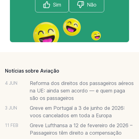
Sim
Não
Footer
Notícias sobre Aviação
Reforma dos direitos dos passageiros aéreos
4 JUN
na UE: ainda sem acordo — e quem paga
são os passageiros
Greve em Portugal a 3 de junho de 2026:
3 JUN
voos cancelados em toda a Europa
Greve Lufthansa a 12 de fevereiro de 2026 –
11 FEB
Passageiros têm direito a compensação