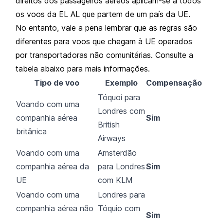
direitos dos passageiros aéreos aplicam-se a todos
os voos da EL AL que partem de um país da UE.
No entanto, vale a pena lembrar que as regras são
diferentes para voos que chegam à UE operados
por transportadoras não comunitárias. Consulte a
tabela abaixo para mais informações.
Tipo de voo
Exemplo
Compensação
Tóquoi para
Voando com uma
Londres com
companhia aérea
Sim
British
britânica
Airways
Voando com uma
Amsterdão
companhia aérea da
para Londres
Sim
UE
com KLM
Voando com uma
Londres para
companhia aérea não
Tóquio com
Sim