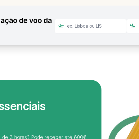
zação de voo da
ssenciais
is de 3 horas? Pode receber até 600€