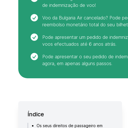
de indemnização de voo!
Voo da Bulgaria Air cancelado? Pode p
reembolso monetário total do seu bilhet
Pode apresentar um pedido de indemniza
voos efectuados até 6 anos atrás.
Pode apresentar o seu pedido de inde
agora, em apenas alguns passos.
Índice
Os seus direitos de passageiro em