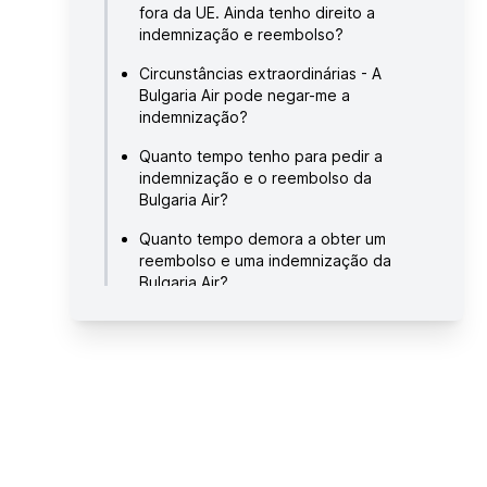
fora da UE. Ainda tenho direito a
indemnização e reembolso?
Circunstâncias extraordinárias - A
Bulgaria Air pode negar-me a
indemnização?
Quanto tempo tenho para pedir a
indemnização e o reembolso da
Bulgaria Air?
Quanto tempo demora a obter um
reembolso e uma indemnização da
Bulgaria Air?
Como pedir uma indemnização e um
reembolso à Bulgaria Air?
Verificar a situação do seu voo da
Bulgaria Air
Sobre a Bulgaria Air
Links úteis