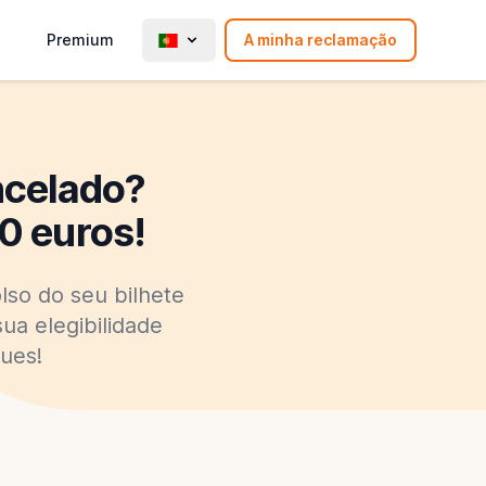
Premium
A minha reclamação
ncelado?
0 euros!
lso do seu bilhete
ua elegibilidade
ues!