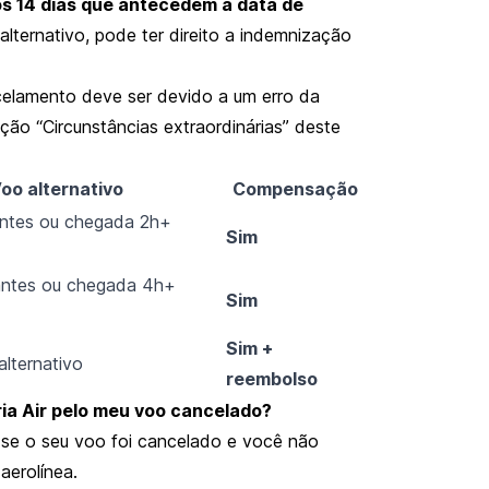
nos 14 dias que antecedem a data de
ternativo, pode ter direito a indemnização
celamento deve ser devido a um erro da
cção “Circunstâncias extraordinárias” deste
oo alternativo
Compensação
antes ou chegada 2h+
Sim
antes ou chegada 4h+
Sim
Sim +
lternativo
reembolso
ia Air pelo meu voo cancelado?
r se o seu voo foi cancelado e você não
aerolínea.