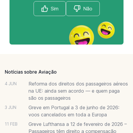
Sim
Não
Footer
Notícias sobre Aviação
Reforma dos direitos dos passageiros aéreos
4 JUN
na UE: ainda sem acordo — e quem paga
são os passageiros
Greve em Portugal a 3 de junho de 2026:
3 JUN
voos cancelados em toda a Europa
Greve Lufthansa a 12 de fevereiro de 2026 –
11 FEB
Passageiros têm direito a compensação