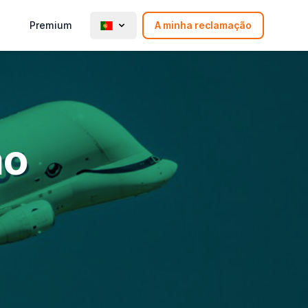
Premium
A minha reclamação
ão