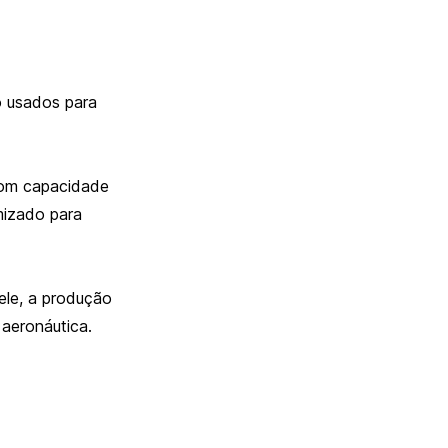
o usados para
com capacidade
mizado para
ele, a produção
 aeronáutica.