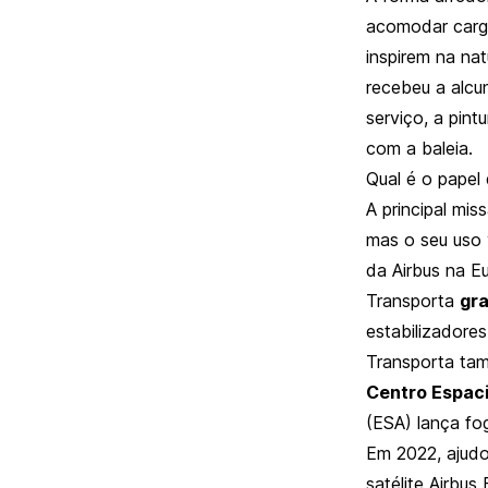
acomodar carg
inspirem na na
recebeu a alcu
serviço, a pint
com a baleia.
Qual é o papel
A principal mi
mas o seu uso 
da Airbus na E
Transporta
gr
estabilizadore
Transporta t
Centro Espaci
(ESA) lança fo
Em 2022, ajudo
satélite Airbu