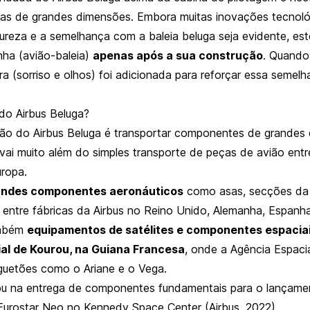
as de grandes dimensões. Embora muitas inovações tecnoló
tureza e a semelhança com a baleia beluga seja evidente, est
nha (avião-baleia)
apenas após a sua construção
. Quando
ura (sorriso e olhos) foi adicionada para reforçar essa semelh
 do Airbus Beluga?
ssão do Airbus Beluga é transportar componentes de grandes
vai muito além do simples transporte de peças de avião entr
uropa.
andes componentes aeronáuticos
como asas, secções da 
s entre fábricas da Airbus no Reino Unido, Alemanha, Espanh
ambém
equipamentos de satélites e componentes espaciai
al de Kourou, na Guiana Francesa
, onde a Agência Espaci
guetões como o Ariane e o Vega.
u na entrega de componentes fundamentais para o lançamen
s Eurostar Neo no Kennedy Space Center (Airbus, 2022).