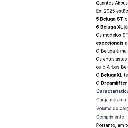
Quantos Airbus
Em 2025 estão 
5 Beluga ST
co
6 Beluga XL
já
Os modelos ST
excecionais
a
O Beluga é mai
Os entusiastas
ou o Airbus Bel
O
BelugaXL
t
O
Dreamlifter
Característic
Carga máxima
Volume de car
Comprimento
Portanto, em t