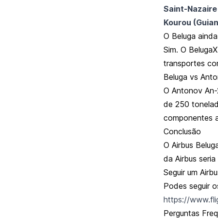
Saint-Nazaire
Kourou (Guia
O Beluga ainda
Sim. O BelugaX
transportes co
Beluga vs Ant
O Antonov An-2
de 250 tonelad
componentes a
Conclusão
O Airbus Belug
da Airbus seria
Seguir um Airb
Podes seguir o
https://www.fl
Perguntas Fre