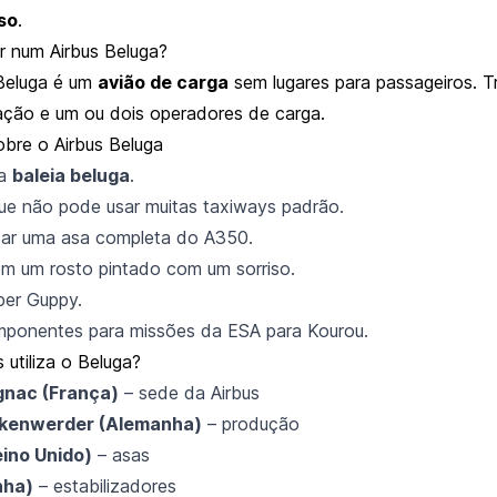
so
.
ar num Airbus Beluga?
Beluga é um
avião de carga
sem lugares para passageiros. T
lação e um ou dois operadores de carga.
obre o Airbus Beluga
da
baleia beluga
.
ue não pode usar muitas taxiways padrão.
tar uma asa completa do A350.
m um rosto pintado com um sorriso.
per Guppy.
mponentes para missões da ESA para Kourou.
 utiliza o Beluga?
gnac (França)
– sede da Airbus
kenwerder (Alemanha)
– produção
ino Unido)
– asas
nha)
– estabilizadores