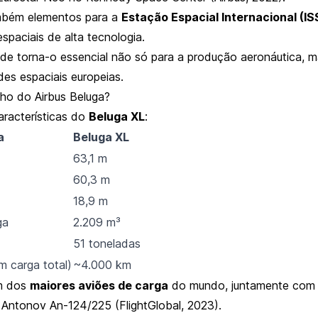
mbém elementos para a
Estação Espacial Internacional (IS
spaciais de alta tecnologia.
dade torna-o essencial não só para a produção aeronáutica,
des espaciais europeias.
ho do Airbus Beluga?
aracterísticas do
Beluga XL
:
a
Beluga XL
63,1 m
60,3 m
18,9 m
ga
2.209 m³
51 toneladas
 carga total)
~4.000 km
um dos
maiores aviões de carga
do mundo, juntamente com 
o Antonov An-124/225 (FlightGlobal, 2023).