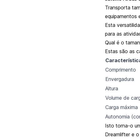
Transporta ta
equipamentos e
Esta versatili
para as ativida
Qual é o taman
Estas são as c
Característic
Comprimento
Envergadura
Altura
Volume de car
Carga máxima
Autonomia (com
Isto torna-o 
Dreamlifter e 