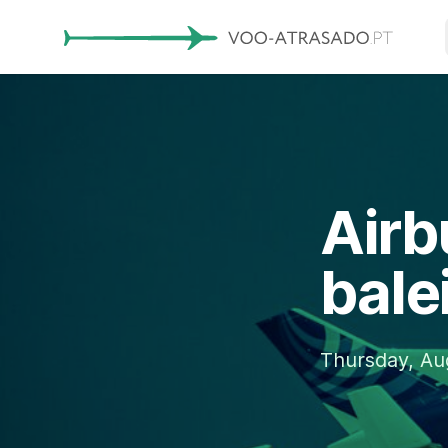
Airb
bale
Thursday, Au