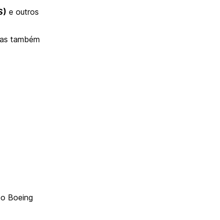
S)
e outros
 mas também
o Boeing