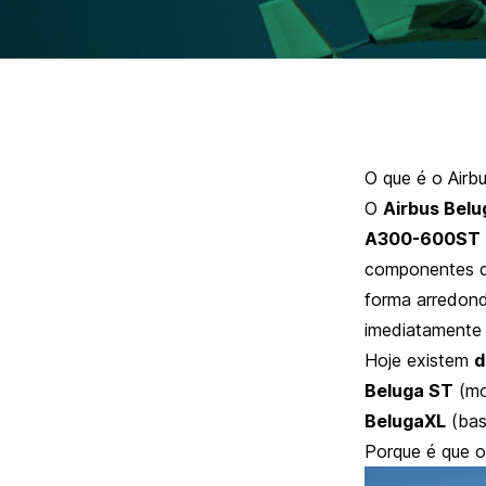
O que é o Airb
O
Airbus Belu
A300-600ST (
componentes d
forma arredond
imediatamente 
Hoje existem
d
Beluga ST
(mo
BelugaXL
(bas
Porque é que o