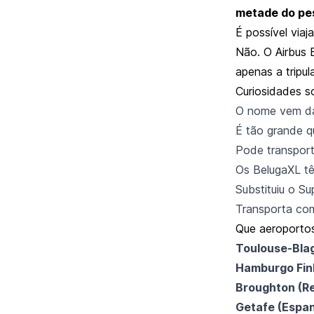
metade do pe
É possível viaj
Não. O Airbus 
apenas a tripu
Curiosidades s
O nome vem 
É tão grande q
Pode transpor
Os BelugaXL tê
Substituiu o Su
Transporta co
Que aeroportos
Toulouse-Bla
Hamburgo Fin
Broughton (Re
Getafe (Espa