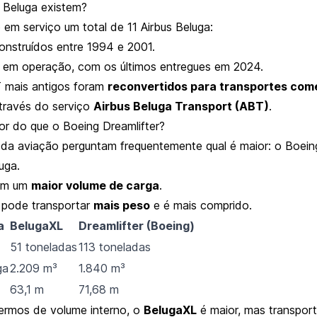
 Beluga existem?
em serviço um total de 11 Airbus Beluga:
nstruídos entre 1994 e 2001.
 em operação, com os últimos entregues em 2024.
 mais antigos foram
reconvertidos para transportes come
través do serviço
Airbus Beluga Transport (ABT)
.
or do que o Boeing Dreamlifter?
 da aviação perguntam frequentemente qual é maior: o Boeing
uga.
em um
maior volume de carga
.
pode transportar
mais peso
e é mais comprido.
a
BelugaXL
Dreamlifter (Boeing)
51 toneladas
113 toneladas
ga
2.209 m³
1.840 m³
63,1 m
71,68 m
ermos de volume interno, o
BelugaXL
é maior, mas transpor