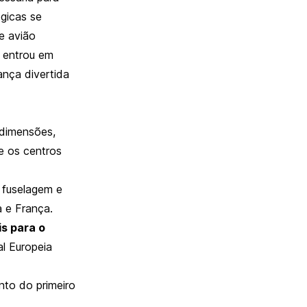
gicas se
e avião
 entrou em
ança divertida
 dimensões,
e os centros
fuselagem e
a e França.
s para o
al Europeia
to do primeiro