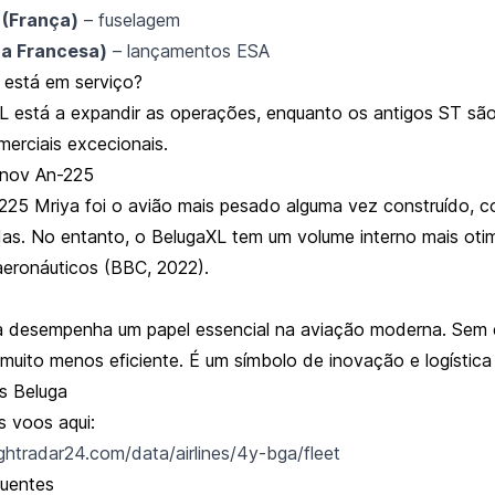
 (França)
– fuselagem
na Francesa)
– lançamentos ESA
 está em serviço?
L está a expandir as operações, enquanto os antigos ST sã
merciais excecionais.
onov An-225
25 Mriya foi o avião mais pesado alguma vez construído, 
as. No entanto, o BelugaXL tem um volume interno mais oti
eronáuticos (BBC, 2022).
a desempenha um papel essencial na aviação moderna. Sem 
 muito menos eficiente. É um símbolo de inovação e logística
us Beluga
s voos aqui:
ightradar24.com/data/airlines/4y-bga/fleet
quentes