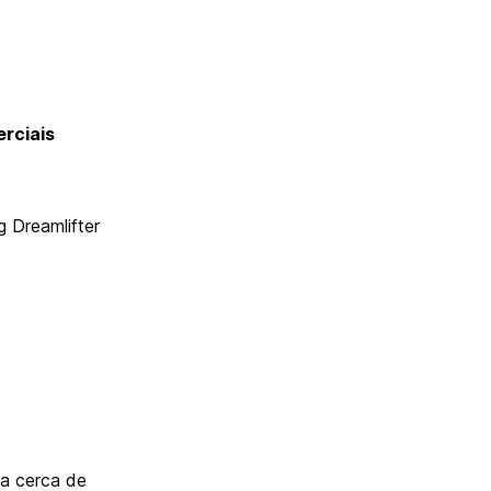
rciais
 Dreamlifter
ta cerca de